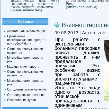
Травматические язвы могут
эстетической и экономичес
появляться у пациентов в
Если...
любом возрасте независимо...
[Читать полностью]
[Читать полностью]
Рубрики
Взаимоотношени
Дентальная имплантация
09.06.2013 | Автор:
zub
Применение
При работе с
обезболивающих средств
экстренными
при зубной боли
больными персонал
Офисное обслуживание
офиса должен
пациентов
проявлять к ним
Микробиология полости
предельное
рта
внимание. Это
Медицинские новости
особенно важно
Офисное обслуживание
при работе с
пациентов
впечатлительными
Микробиология полости
пациентами.
рта
Известно, что люди
Ортодонтическое лечение
одного возраста,
Ортопедическое лечение
этнической
Отбеливание зубов
принадлежности, с
одинаковым