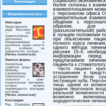
социально-экономиче
Рекомендую
более склонны к взаи
взаимоотношения можн
с персоналом офиса О
Микробиология рта
доверительные взаимо
общении с персонал
Нейссерии
образом, для пр
Представители
(разъяснительной) раб
рода Neisseriae
— это
в лучшем положении по
грамнегативные
при объяснении паци
диплококки,
обнаруживаемые в
полного курса лечения
различных нишах полости
одного метода лечен
рта, особенно, на
рисунке 15-4, необхо
поверхностях, которые...
[Читать полностью]
информации перед
предлагаемое лечени
Извитые формы
пациента к стоматологу
Анаэробные
спириллы (роды
Часто пациент прих
Wolinella,
отношением к предст
Campylobacter,
устранения боли су
Selenomonas)
относятся к грам-
экстракция зуба. Персон
отицательным бактериям,
лишь одним из возмож
которые активно
задачи персонала вход
перемещаются благодаря
жгутикам...
реальной возможности 
[Читать полностью]
возможно включающ
эндодонтическое лечени
Клостридии
Род Clostridium