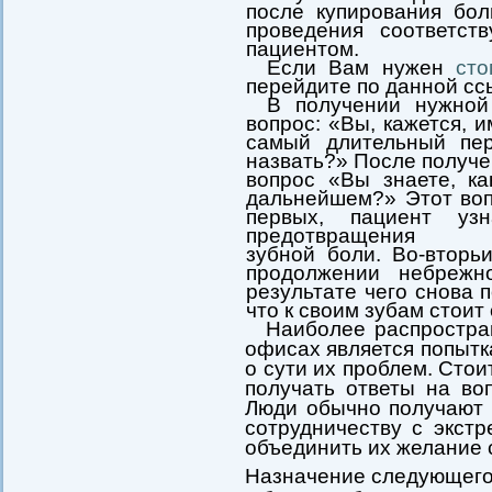
после купирования бо
проведения соответст
пациентом.
Если Вам нужен
сто
перейдите по данной сс
В получении нужной
вопрос: «Вы, кажется, 
самый длительный пе
назвать?» После получ
вопрос «Вы знаете, ка
дальнейшем?» Этот воп
первых, пациент уз
предотвращения
зубной боли. Во-вторь
продолжении небрежн
результате чего снова п
что к своим зубам стои
Наиболее распростра
офисах является попытк
о сути их проблем. Стои
получать ответы на во
Люди обычно получают т
сотрудничеству с экст
объединить их желание 
Назначение следующег