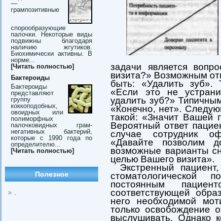
—
грампозитивные
спорообразующие
палочки. Некоторые виды
подвижны благодаря
наличию жгутиков.
Биохимически активны. В
норме...
задачи является вопро
[Читать полностью]
визита?» Возможным от
Бактероиды
быть: «Удалить зуб». 
Бактероиды
«Если это не устран
представляют
удалить зуб?» Типичным
группу
коккоподобных,
«Конечно, нет». Следу
овоидных или
такой: «Значит Вашей 
полиморфных
Вероятный ответ пацие
палочковидных грам-
негативных бактерий,
случае сотрудник о
которые с 1990 года по
«Давайте позволим д
определителю...
возможные варианты сн
[Читать полностью]
целью Вашего визита».
Экстренный пациент
Полезное
стоматологической п
постоянным пацие
соответствующей обра
.
него необходимой мот
только освобождение о
выслушивать. Однако к