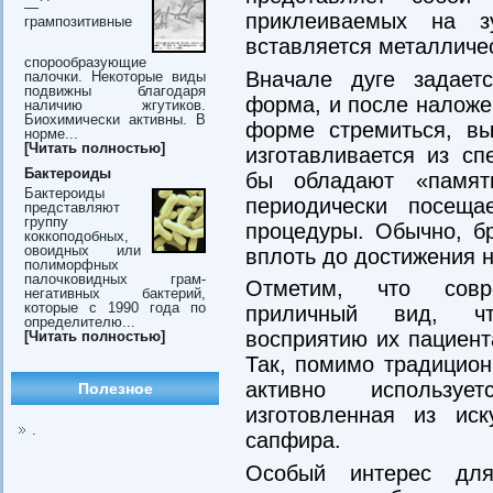
—
приклеиваемых на 
грампозитивные
вставляется металличес
спорообразующие
Вначале дуге задает
палочки. Некоторые виды
подвижны благодаря
форма, и после наложен
наличию жгутиков.
Биохимически активны. В
форме стремиться, вы
норме...
[Читать полностью]
изготавливается из сп
Бактероиды
бы обладают «памят
Бактероиды
периодически посеща
представляют
группу
процедуры. Обычно, бр
коккоподобных,
овоидных или
вплоть до достижения н
полиморфных
палочковидных грам-
Отметим, что совр
негативных бактерий,
которые с 1990 года по
приличный вид, чт
определителю...
восприятию их пациент
[Читать полностью]
Так, помимо традицион
активно использует
Полезное
изготовленная из ис
.
сапфира.
Особый интерес для