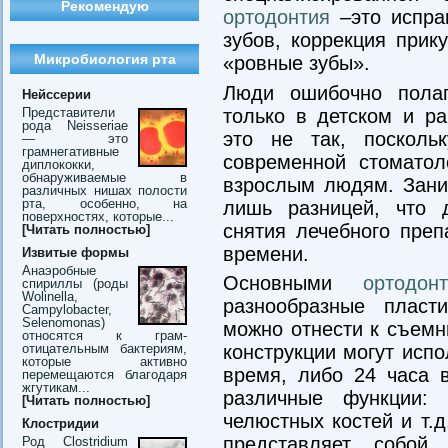
Рекомендую
ортодонтия
–это испра
зубов, коррекция при
Микробиология рта
«ровные зубы».
Люди ошибочно полаг
Нейссерии
Представители
только в детском и р
рода Neisseriae
это не так, посколь
— это
грамнегативные
современной стоматол
диплококки,
обнаруживаемые в
взрослым людям. Заним
различных нишах полости
рта, особенно, на
лишь разницей, что 
поверхностях, которые...
снятия лечебного преп
[Читать полностью]
времени.
Извитые формы
Анаэробные
Основными
ортодон
спириллы (роды
Wolinella,
разнообразные пласт
Campylobacter,
Selenomonas)
можно отнести к съемн
относятся к грам-
отицательным бактериям,
конструкции могут исп
которые активно
время, либо 24 часа в
перемещаются благодаря
жгутикам...
различные функции:
[Читать полностью]
челюстных костей и т.д
Клостридии
представляет собой
Род Clostridium