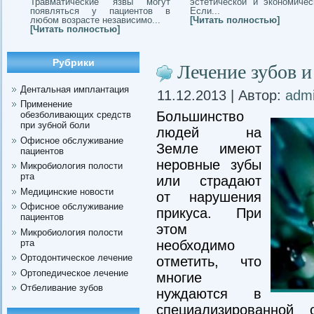
Травматические язвы могут
эстетической и экономичес
появляться у пациентов в
Если...
любом возрасте независимо...
[Читать полностью]
[Читать полностью]
Рубрики
Лечение зубов и
Дентальная имплантация
11.12.2013 | Автор:
adm
Применение
Большинство
обезболивающих средств
при зубной боли
людей на
Офисное обслуживание
Земле имеют
пациентов
неровные зубы
Микробиология полости
рта
или страдают
Медицинские новости
от нарушения
Офисное обслуживание
прикуса. При
пациентов
этом
Микробиология полости
рта
необходимо
Ортодонтическое лечение
отметить, что
Ортопедическое лечение
многие
Отбеливание зубов
нуждаются в
специализированной 